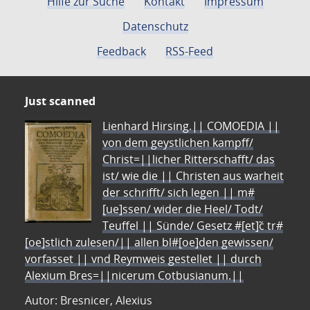
Hilfe zur Suche
Kontakt
Impressum
Datenschutz
Feedback
RSS-Feed
Just scanned
Lienhard Hirsing.|| COMOEDIA ||
von dem geystlichen kampff/
Christ=||licher Ritterschafft/ das
ist/ wie die || Christen aus warheit
der schrifft/ sich legen || m#
[ue]ssen/ wider die Heel/ Todt/
Teuffel || Sünde/ Gesetz #[et]c̃ tr#
[oe]stlich zulesen/|| allen bl#[oe]den gewissen/
vorfasset || vnd Reymweis gestellet || durch
Alexium Bres=||nicerum Cotbusianum.||
Autor: Bresnicer, Alexius