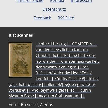
Hilfe zur Suche
Kontakt
Impressum
Datenschutz
Feedback
RSS-Feed
Just scanned
Lienhard Hirsing.|| COMOEDIA ||
von dem geystlichen kampff/
Christ=||licher Ritterschafft/ das
ist/ wie die || Christen aus warheit
der schrifft/ sich legen || m#
[ue]ssen/ wider die Heel/ Todt/
Teuffel || Sünde/ Gesetz #[et]c̃ tr#
[oe]stlich zulesen/|| allen bl#[oe]den gewissen/
vorfasset || vnd Reymweis gestellet || durch
Alexium Bres=||nicerum Cotbusianum.||
Autor: Bresnicer, Alexius