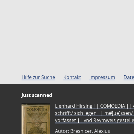
Hilfe zur Suche
Kontakt
Impressum
Date
Just scanned
Lienhard Hirsing.|| COMOEDIA || vo
schrifft/ sich legen || m#[ue]ssen/
vorfasset || vnd Reymweis gestel
Autor: Bresnicer, Alexius