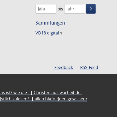
1730
1731
keyboard_arrow_right
bis
Suche
einschränke
Sammlungen
VD18 digital
1
Feedback
RSS-Feed
s ist/ wie die || Christen aus warheit der
e]stlich zulesen/|| allen bl#[oe]den gewissen/