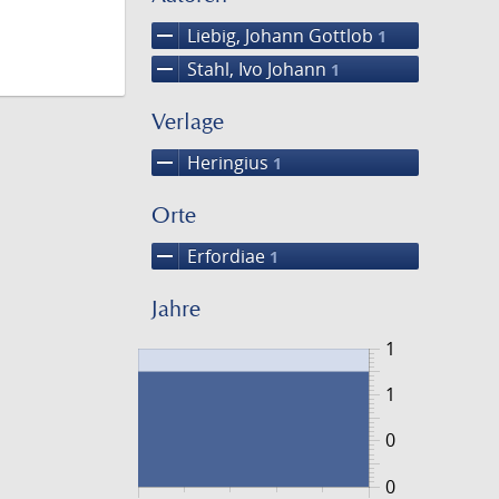
remove
Liebig, Johann Gottlob
1
remove
Stahl, Ivo Johann
1
Verlage
remove
Heringius
1
Orte
remove
Erfordiae
1
Jahre
1
1
0
0