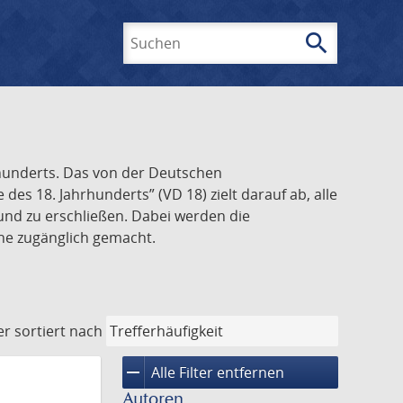
search
Suchen
rhunderts. Das von der Deutschen
s 18. Jahrhunderts” (VD 18) zielt darauf ab, alle
und zu erschließen. Dabei werden die
ine zugänglich gemacht.
er
sortiert nach
remove
Alle Filter entfernen
Autoren