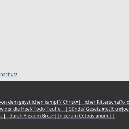
nschutz
n dem geystlichen kampff/ Christ=||licher Ritterschafft/ da
 wider die Heel/ Todt/ Teuffel || Sünde/ Gesetz #[et]c̃ tr#[o
let || durch Alexium Bres=||nicerum Cotbusianum.||