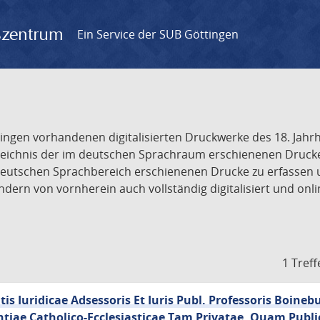
gszentrum
Ein Service der SUB Göttingen
tingen vorhandenen digitalisierten Druckwerke des 18. Jah
ichnis der im deutschen Sprachraum erschienenen Drucke de
deutschen Sprachbereich erschienenen Drucke zu erfassen 
dern von vornherein auch vollständig digitalisiert und onl
1 Treff
atis Iuridicae Adsessoris Et Iuris Publ. Professoris Boinebu
tiae Catholico-Ecclesiasticae Tam Privatae, Quam Publi