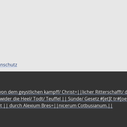
nschutz
n dem geystlichen kampff/ Christ=||licher Ritterschafft/ da
 wider die Heel/ Todt/ Teuffel || Sünde/ Gesetz #[et]c̃ tr#[o
let || durch Alexium Bres=||nicerum Cotbusianum.||