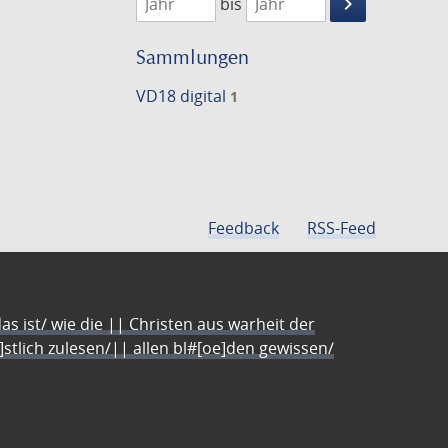
keyboard_arrow_right
bis
Suche
einschränke
Sammlungen
VD18 digital
1
Feedback
RSS-Feed
s ist/ wie die || Christen aus warheit der
e]stlich zulesen/|| allen bl#[oe]den gewissen/