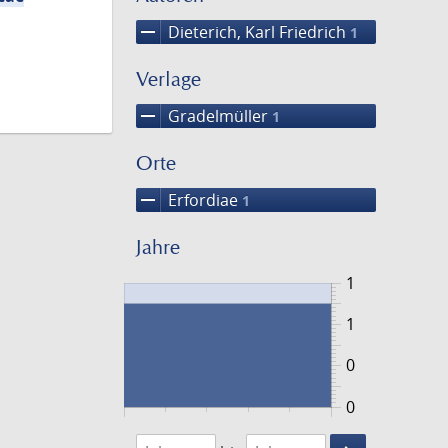
remove
Dieterich, Karl Friedrich
1
Verlage
remove
Gradelmüller
1
Orte
remove
Erfordiae
1
Jahre
1
1
0
0
1791
1792