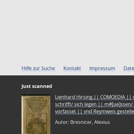
Hilfe zur Suche
Kontakt
Impressum
Date
Just scanned
Lienhard Hirsing.|| COMOEDIA || vo
schrifft/ sich legen || m#[ue]ssen/
vorfasset || vnd Reymweis gestel
Autor: Bresnicer, Alexius