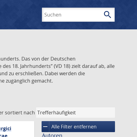
search
Suchen
rhunderts. Das von der Deutschen
s 18. Jahrhunderts” (VD 18) zielt darauf ab, alle
und zu erschließen. Dabei werden die
ine zugänglich gemacht.
er
sortiert nach
remove
Alle Filter entfernen
rgici
Autoren
cae