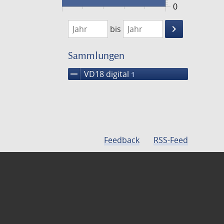
0
1732
1733
keyboard_arrow_right
bis
Suche
einschränke
Sammlungen
remove
VD18 digital
1
Feedback
RSS-Feed