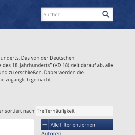
search
Suchen
rhunderts. Das von der Deutschen
s 18. Jahrhunderts” (VD 18) zielt darauf ab, alle
und zu erschließen. Dabei werden die
ine zugänglich gemacht.
er
sortiert nach
remove
Alle Filter entfernen
Autoren