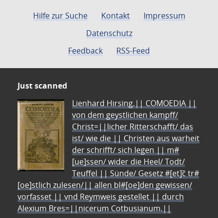
Hilfe zur Suche
Kontakt
Impressum
Datenschutz
Feedback
RSS-Feed
Just scanned
Lienhard Hirsing.|| COMOEDIA ||
von dem geystlichen kampff/
Christ=||licher Ritterschafft/ das
ist/ wie die || Christen aus warheit
der schrifft/ sich legen || m#
[ue]ssen/ wider die Heel/ Todt/
Teuffel || Sünde/ Gesetz #[et]c̃ tr#
[oe]stlich zulesen/|| allen bl#[oe]den gewissen/
vorfasset || vnd Reymweis gestellet || durch
Alexium Bres=||nicerum Cotbusianum.||