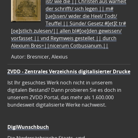
ist/ wie die || Christen aus warheit
der schrifft/ sich legen || m#
[ue]ssen/ wider die Heel/ Todt/
Teuffel || Sünde/ Gesetz #[et]c̃ tr#
[oe]stlich zulesen/|| allen bl#[oe]den gewissen/
vorfasset || vnd Reymweis gestellet || durch
Alexium Bres=||nicerum Cotbusianum.||
Autor: Bresnicer, Alexius
ZVDD - Zentrales Verzeichnis digitalisierter Drucke
Ist Ihr gesuchtes Werk noch nicht in unserem
digitalen Bestand? Dann probieren Sie es doch in
unserem ZVDD Portal, das mehr als 1.600.000
bundesweit digitalisierte Werke nachweist.
DigiWunschbuch