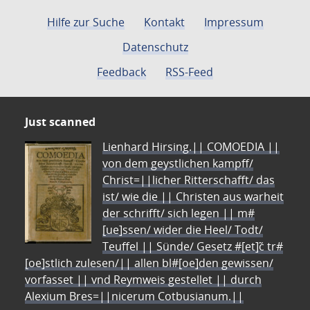
Hilfe zur Suche
Kontakt
Impressum
Datenschutz
Feedback
RSS-Feed
Just scanned
Lienhard Hirsing.|| COMOEDIA ||
von dem geystlichen kampff/
Christ=||licher Ritterschafft/ das
ist/ wie die || Christen aus warheit
der schrifft/ sich legen || m#
[ue]ssen/ wider die Heel/ Todt/
Teuffel || Sünde/ Gesetz #[et]c̃ tr#
[oe]stlich zulesen/|| allen bl#[oe]den gewissen/
vorfasset || vnd Reymweis gestellet || durch
Alexium Bres=||nicerum Cotbusianum.||