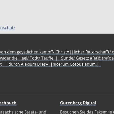
nschutz
n dem geystlichen kampff/ Christ=||licher Ritterschafft/ da
 wider die Heel/ Todt/ Teuffel || Sünde/ Gesetz #[et]c̃ tr#[o
let || durch Alexium Bres=||nicerum Cotbusianum.||
schbuch
Gutenberg Digital
ersächsische Staats- und
Besuchen Sie das Faksimile 