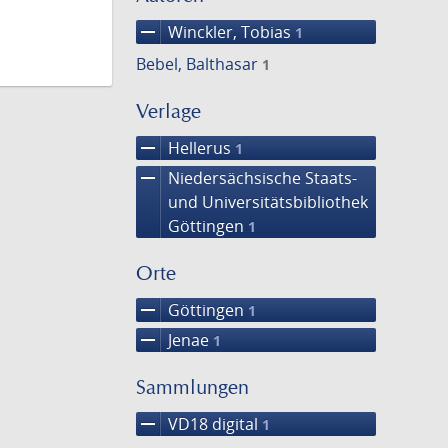
remove
Winckler, Tobias
1
Bebel, Balthasar
1
Verlage
remove
Hellerus
1
remove
Niedersächsische Staats-
und Universitätsbibliothek
Göttingen
1
Orte
remove
Göttingen
1
remove
Jenae
1
Sammlungen
remove
VD18 digital
1