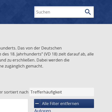
search
Suchen
rhunderts. Das von der Deutschen
s 18. Jahrhunderts” (VD 18) zielt darauf ab, alle
und zu erschließen. Dabei werden die
ine zugänglich gemacht.
er
sortiert nach
remove
Alle Filter entfernen
Autoren