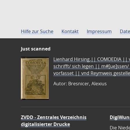
Hilfe zur Suche
Kontakt
Impressum
Date
Just scanned
Lienhard Hirsing.|| COMOEDIA || vo
schrifft/ sich legen || m#[ue]ssen/
vorfasset || vnd Reymweis gestel
Autor: Bresnicer, Alexius
ZVDD - Zentrales Verzeichnis
DigiWun
digitalisierter Drucke
Die Nied