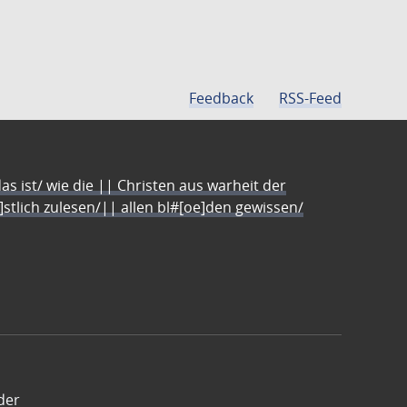
Feedback
RSS-Feed
s ist/ wie die || Christen aus warheit der
e]stlich zulesen/|| allen bl#[oe]den gewissen/
der