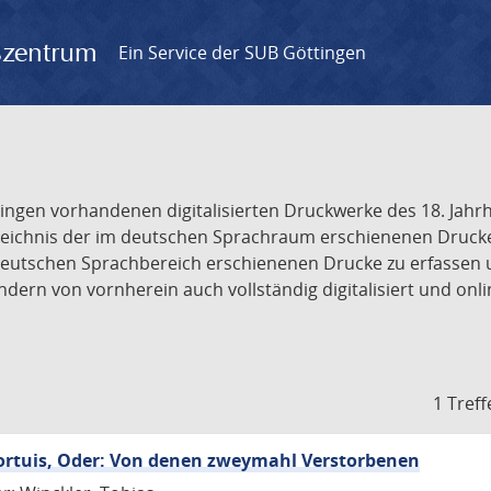
gszentrum
Ein Service der SUB Göttingen
tingen vorhandenen digitalisierten Druckwerke des 18. Jah
ichnis der im deutschen Sprachraum erschienenen Drucke de
deutschen Sprachbereich erschienenen Drucke zu erfassen 
dern von vornherein auch vollständig digitalisiert und onl
1 Treff
Mortuis, Oder: Von denen zweymahl Verstorbenen