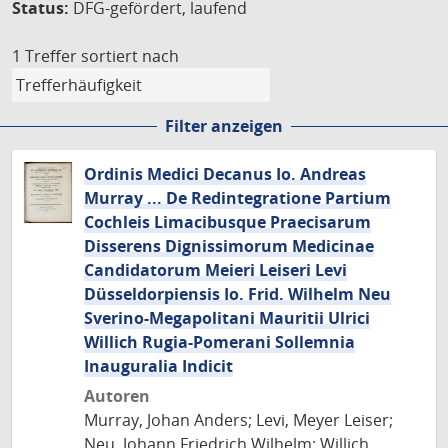
Status:
DFG-gefördert, laufend
1 Treffer
sortiert nach
Filter anzeigen
Ordinis Medici Decanus Io. Andreas
Murray ... De Redintegratione Partium
Cochleis Limacibusque Praecisarum
Disserens Dignissimorum Medicinae
Candidatorum Meieri Leiseri Levi
Düsseldorpiensis Io. Frid. Wilhelm Neu
Sverino-Megapolitani Mauritii Ulrici
Willich Rugia-Pomerani Sollemnia
Inauguralia Indicit
Autoren
Murray, Johan Anders; Levi, Meyer Leiser;
Neu, Johann Friedrich Wilhelm; Willich,