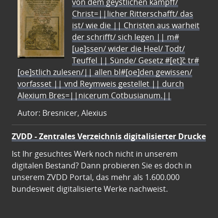
von dem geystlichen kampff/
Christ=||licher Ritterschafft/ das
ist/ wie die || Christen aus warheit
der schrifft/ sich legen || m#
[ue]ssen/ wider die Heel/ Todt/
Teuffel || Sünde/ Gesetz #[et]c̃ tr#
[oe]stlich zulesen/|| allen bl#[oe]den gewissen/
vorfasset || vnd Reymweis gestellet || durch
Alexium Bres=||nicerum Cotbusianum.||
Autor: Bresnicer, Alexius
ZVDD - Zentrales Verzeichnis digitalisierter Drucke
Ist Ihr gesuchtes Werk noch nicht in unserem
digitalen Bestand? Dann probieren Sie es doch in
unserem ZVDD Portal, das mehr als 1.600.000
bundesweit digitalisierte Werke nachweist.