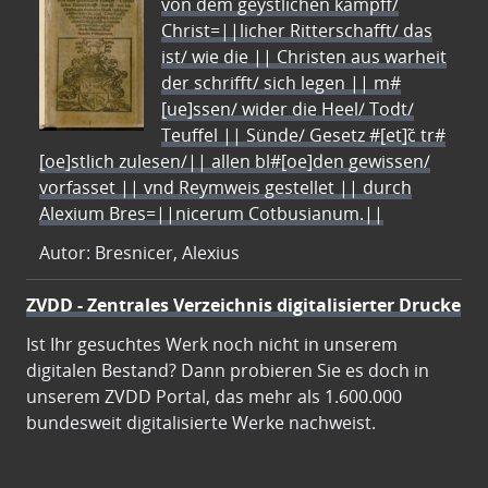
von dem geystlichen kampff/
Christ=||licher Ritterschafft/ das
ist/ wie die || Christen aus warheit
der schrifft/ sich legen || m#
[ue]ssen/ wider die Heel/ Todt/
Teuffel || Sünde/ Gesetz #[et]c̃ tr#
[oe]stlich zulesen/|| allen bl#[oe]den gewissen/
vorfasset || vnd Reymweis gestellet || durch
Alexium Bres=||nicerum Cotbusianum.||
Autor: Bresnicer, Alexius
ZVDD - Zentrales Verzeichnis digitalisierter Drucke
Ist Ihr gesuchtes Werk noch nicht in unserem
digitalen Bestand? Dann probieren Sie es doch in
unserem ZVDD Portal, das mehr als 1.600.000
bundesweit digitalisierte Werke nachweist.