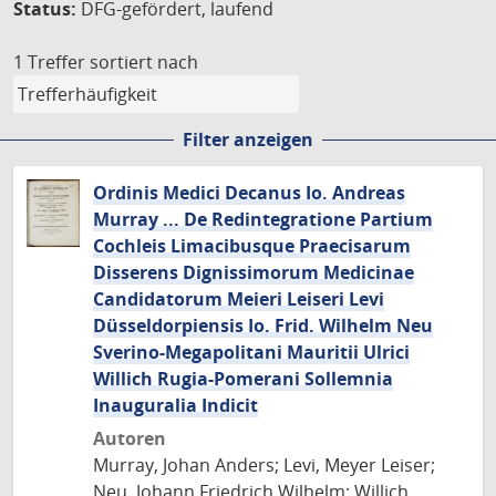
Status:
DFG-gefördert, laufend
1 Treffer
sortiert nach
Filter anzeigen
Ordinis Medici Decanus Io. Andreas
Murray ... De Redintegratione Partium
Cochleis Limacibusque Praecisarum
Disserens Dignissimorum Medicinae
Candidatorum Meieri Leiseri Levi
Düsseldorpiensis Io. Frid. Wilhelm Neu
Sverino-Megapolitani Mauritii Ulrici
Willich Rugia-Pomerani Sollemnia
Inauguralia Indicit
Autoren
Murray, Johan Anders; Levi, Meyer Leiser;
Neu, Johann Friedrich Wilhelm; Willich,