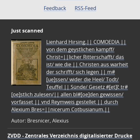
Feedback
RSS-Feed
Just scanned
Lienhard Hirsing.|| COMOEDIA ||
von dem geystlichen kampff/
Christ=||licher Ritterschafft/ das
ist/ wie die || Christen aus warheit
der schrifft/ sich legen || m#
[ue]ssen/ wider die Heel/ Todt/
Teuffel || Sünde/ Gesetz #[et]c̃ tr#
[oe]stlich zulesen/|| allen bl#[oe]den gewissen/
vorfasset || vnd Reymweis gestellet || durch
Alexium Bres=||nicerum Cotbusianum.||
Autor: Bresnicer, Alexius
ZVDD - Zentrales Verzeichnis digitalisierter Drucke