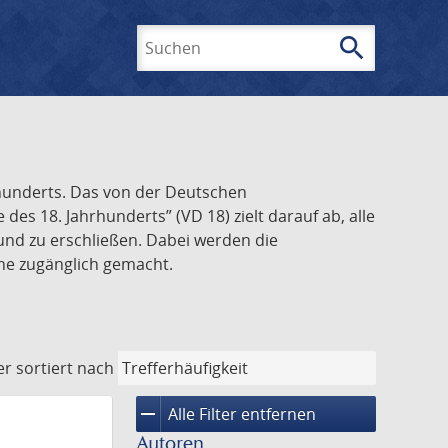
search
Suchen
rhunderts. Das von der Deutschen
s 18. Jahrhunderts” (VD 18) zielt darauf ab, alle
und zu erschließen. Dabei werden die
ine zugänglich gemacht.
er
sortiert nach
remove
Alle Filter entfernen
Autoren