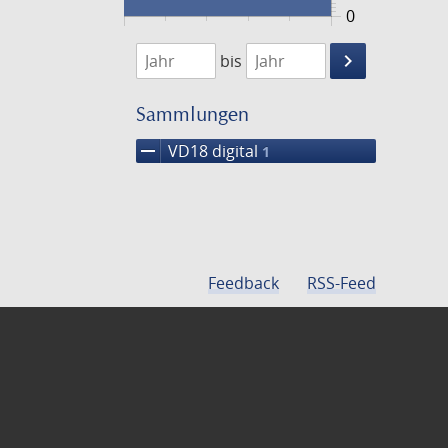
0
1719
1720
keyboard_arrow_right
bis
Suche
einschränke
Sammlungen
remove
VD18 digital
1
Feedback
RSS-Feed