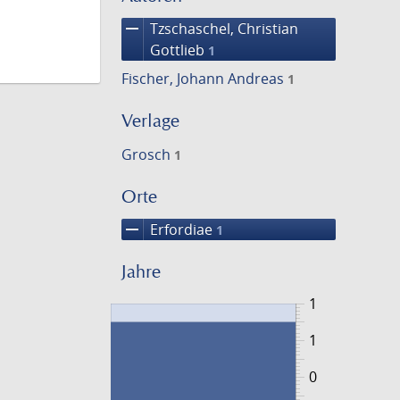
remove
Tzschaschel, Christian
Gottlieb
1
Fischer, Johann Andreas
1
Verlage
Grosch
1
Orte
remove
Erfordiae
1
Jahre
1
1
0