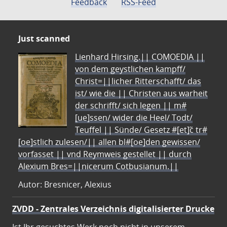
Feedback
RSS-Feed
Just scanned
Lienhard Hirsing.|| COMOEDIA ||
von dem geystlichen kampff/
Christ=||licher Ritterschafft/ das
ist/ wie die || Christen aus warheit
der schrifft/ sich legen || m#
[ue]ssen/ wider die Heel/ Todt/
Teuffel || Sünde/ Gesetz #[et]c̃ tr#
[oe]stlich zulesen/|| allen bl#[oe]den gewissen/
vorfasset || vnd Reymweis gestellet || durch
Alexium Bres=||nicerum Cotbusianum.||
Autor: Bresnicer, Alexius
ZVDD - Zentrales Verzeichnis digitalisierter Drucke