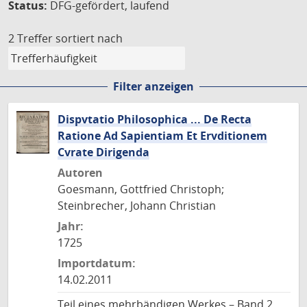
Status:
DFG-gefördert, laufend
2 Treffer
sortiert nach
Filter anzeigen
Dispvtatio Philosophica ... De Recta
Ratione Ad Sapientiam Et Ervditionem
Cvrate Dirigenda
Autoren
Goesmann, Gottfried Christoph;
Steinbrecher, Johann Christian
Jahr:
1725
Importdatum:
14.02.2011
Teil eines mehrbändigen Werkes – Band 2