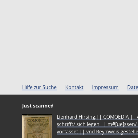
Hilfe zur Suche
Kontakt
Impressum
Date
Just scanned
Lienhard Hirsing.|| COMOEDIA || vo
schrifft/ sich legen || m#[ue]ssen/
vorfasset || vnd Reymweis gestel