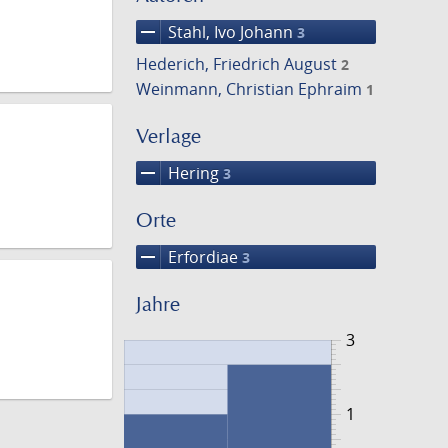
remove
Stahl, Ivo Johann
3
Hederich, Friedrich August
2
Weinmann, Christian Ephraim
1
Verlage
remove
Hering
3
Orte
remove
Erfordiae
3
Jahre
3
1