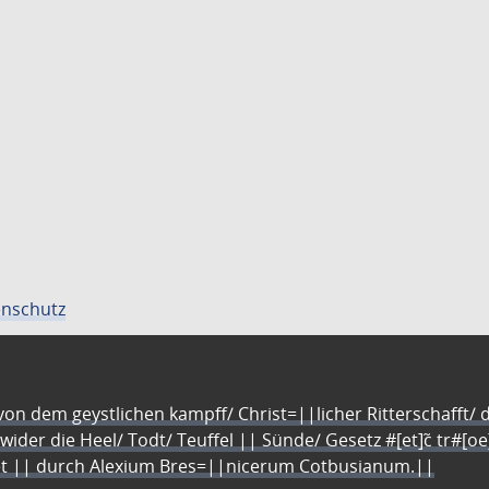
nschutz
n dem geystlichen kampff/ Christ=||licher Ritterschafft/ da
 wider die Heel/ Todt/ Teuffel || Sünde/ Gesetz #[et]c̃ tr#[o
let || durch Alexium Bres=||nicerum Cotbusianum.||