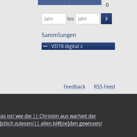
0
1739
1741
keyboard_arrow_right
bis
Suche
einschränke
Sammlungen
remove
VD18 digital
3
Feedback
RSS-Feed
s ist/ wie die || Christen aus warheit der
e]stlich zulesen/|| allen bl#[oe]den gewissen/