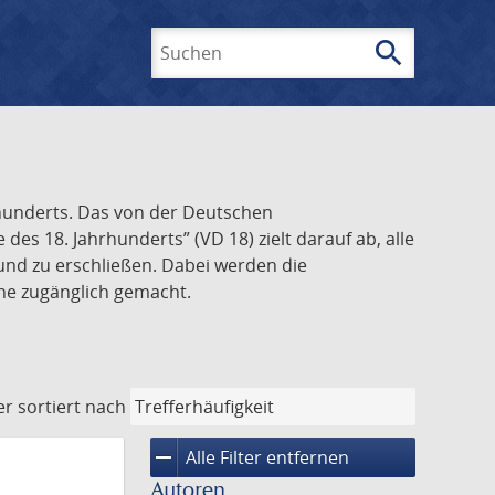
search
Suchen
rhunderts. Das von der Deutschen
s 18. Jahrhunderts” (VD 18) zielt darauf ab, alle
und zu erschließen. Dabei werden die
ine zugänglich gemacht.
er
sortiert nach
remove
Alle Filter entfernen
Autoren