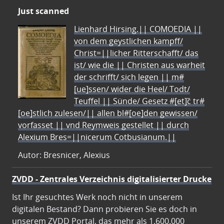
Just scanned
Lienhard Hirsing.|| COMOEDIA ||
von dem geystlichen kampff/
Christ=||licher Ritterschafft/ das
ist/ wie die || Christen aus warheit
der schrifft/ sich legen || m#
[ue]ssen/ wider die Heel/ Todt/
Teuffel || Sünde/ Gesetz #[et]c̃ tr#
[oe]stlich zulesen/|| allen bl#[oe]den gewissen/
vorfasset || vnd Reymweis gestellet || durch
Alexium Bres=||nicerum Cotbusianum.||
Autor: Bresnicer, Alexius
ZVDD - Zentrales Verzeichnis digitalisierter Drucke
Ist Ihr gesuchtes Werk noch nicht in unserem
digitalen Bestand? Dann probieren Sie es doch in
unserem ZVDD Portal, das mehr als 1.600.000