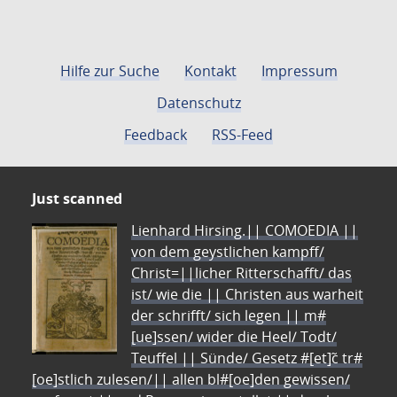
Hilfe zur Suche
Kontakt
Impressum
Datenschutz
Feedback
RSS-Feed
Just scanned
Lienhard Hirsing.|| COMOEDIA ||
von dem geystlichen kampff/
Christ=||licher Ritterschafft/ das
ist/ wie die || Christen aus warheit
der schrifft/ sich legen || m#
[ue]ssen/ wider die Heel/ Todt/
Teuffel || Sünde/ Gesetz #[et]c̃ tr#
[oe]stlich zulesen/|| allen bl#[oe]den gewissen/