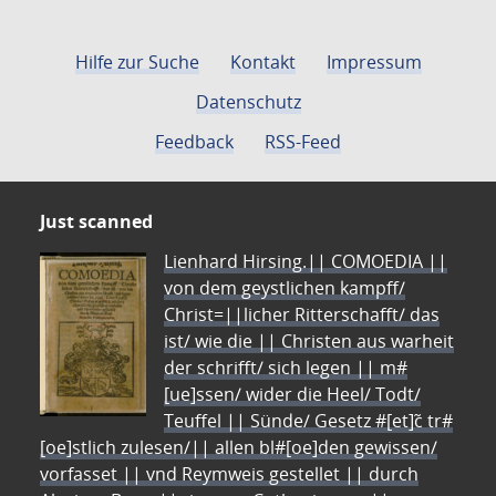
Hilfe zur Suche
Kontakt
Impressum
Datenschutz
Feedback
RSS-Feed
Just scanned
Lienhard Hirsing.|| COMOEDIA ||
von dem geystlichen kampff/
Christ=||licher Ritterschafft/ das
ist/ wie die || Christen aus warheit
der schrifft/ sich legen || m#
[ue]ssen/ wider die Heel/ Todt/
Teuffel || Sünde/ Gesetz #[et]c̃ tr#
[oe]stlich zulesen/|| allen bl#[oe]den gewissen/
vorfasset || vnd Reymweis gestellet || durch