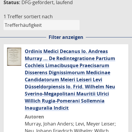
Status:
DFG-gefördert, laufend
1 Treffer
sortiert nach
Filter anzeigen
Ordinis Medici Decanus Io. Andreas
Murray ... De Redintegratione Partium
Cochleis Limacibusque Praecisarum
Disserens Dignissimorum Medicinae
Candidatorum Meieri Leiseri Levi
Düsseldorpiensis Io. Frid. Wilhelm Neu
Sverino-Megapolitani Mauritii Ulrici
Willich Rugia-Pomerani Sollemnia
Inauguralia Indicit
Autoren
Murray, Johan Anders; Levi, Meyer Leiser;
Neu, Johann Friedrich Wilhelm; Willich,