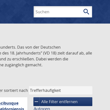
search
Suchen
rhunderts. Das von der Deutschen
s 18. Jahrhunderts” (VD 18) zielt darauf ab, alle
und zu erschließen. Dabei werden die
ine zugänglich gemacht.
er
sortiert nach
remove
Alle Filter entfernen
macibusque
Autoren
eldorpiensis