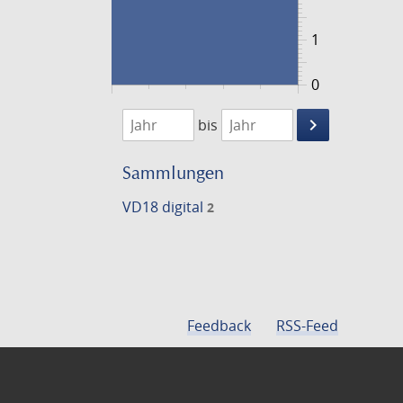
1
0
1776
1777
keyboard_arrow_right
bis
Suche
einschränke
Sammlungen
VD18 digital
2
Feedback
RSS-Feed