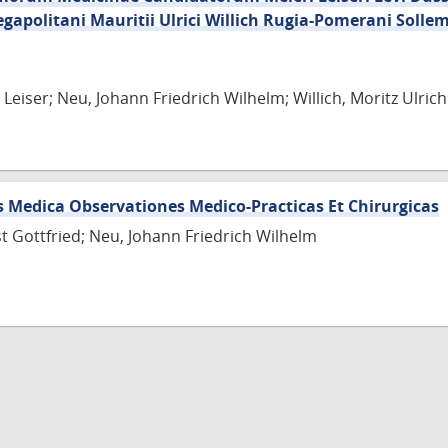
egapolitani Mauritii Ulrici Willich Rugia-Pomerani Solle
Leiser; Neu, Johann Friedrich Wilhelm; Willich, Moritz Ulrich
s Medica Observationes Medico-Practicas Et Chirurgicas
st Gottfried; Neu, Johann Friedrich Wilhelm