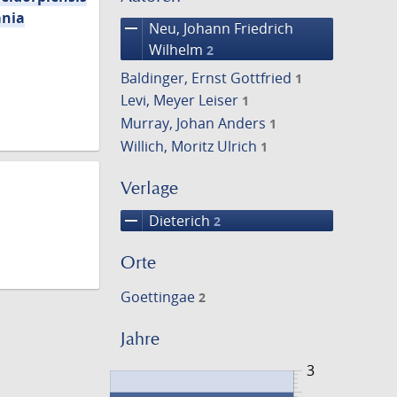
mnia
remove
Neu, Johann Friedrich
Wilhelm
2
Baldinger, Ernst Gottfried
1
Levi, Meyer Leiser
1
Murray, Johan Anders
1
Willich, Moritz Ulrich
1
Verlage
remove
Dieterich
2
Orte
Goettingae
2
Jahre
3