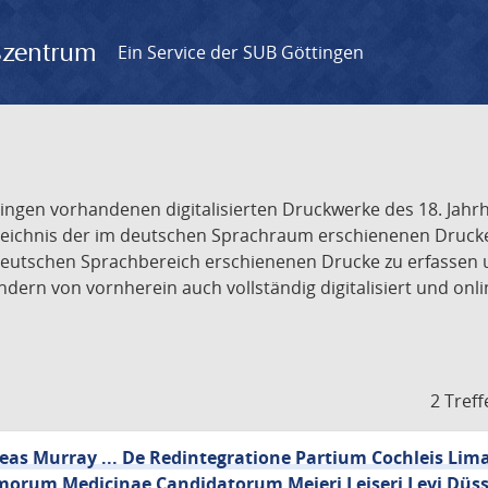
gszentrum
Ein Service der SUB Göttingen
tingen vorhandenen digitalisierten Druckwerke des 18. Jah
ichnis der im deutschen Sprachraum erschienenen Drucke de
deutschen Sprachbereich erschienenen Drucke zu erfassen 
dern von vornherein auch vollständig digitalisiert und onl
2 Treff
reas Murray ... De Redintegratione Partium Cochleis Li
morum Medicinae Candidatorum Meieri Leiseri Levi Düss