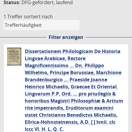
Status:
DFG-gefördert, laufend
1 Treffer
sortiert nach
Filter anzeigen
Dissertationem Philologicam De Historia
Lingvae Arabicae, Rectore
Magnificentissimo ... Dn. Philippo
Wilhelmo, Principe Borussiae, Marchione
Brandenburgico ... Praeside Joanne
Heinrico Michaelis, Graecae Et Oriental.
Lingvarum P.P. Ord. ... pro priuilegiis &
honoribus Magistri Philosophiæ & Artium
rite impetrandis, Eruditorum examini
sistet Christianvs Benedictvs Michaelis,
Ellrica-Hohnsteinensis, A.D. [ ] Ivnii. cIc
Iccc VI. H. L. Q. C.