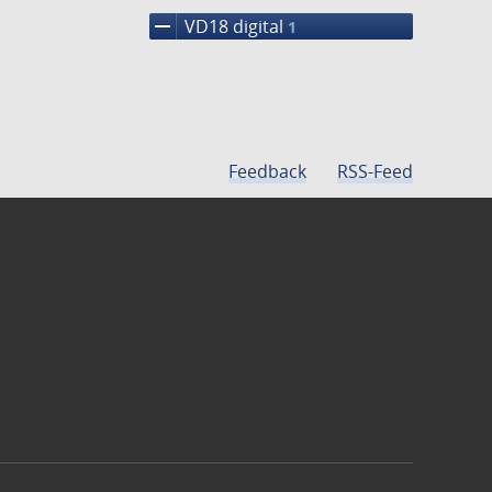
remove
VD18 digital
1
Feedback
RSS-Feed