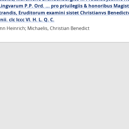
Lingvarum P.P. Ord. ... pro priuilegiis & honoribus Magist
randis, Eruditorum examini sistet Christianvs Benedictv
ii. cIc Iccc VI. H. L. Q. C.
nn Heinrich; Michaelis, Christian Benedict