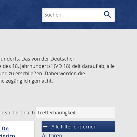
search
Suchen
rhunderts. Das von der Deutschen
s 18. Jahrhunderts” (VD 18) zielt darauf ab, alle
und zu erschließen. Dabei werden die
ine zugänglich gemacht.
er
sortiert nach
remove
Alle Filter entfernen
. Dn.
Autoren
inrico