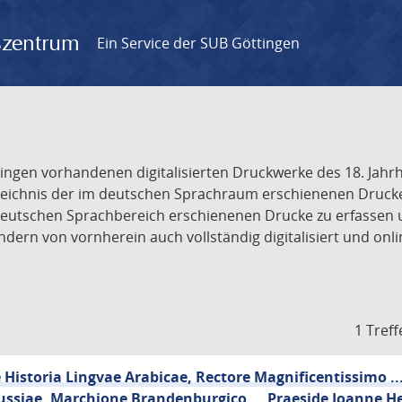
gszentrum
Ein Service der SUB Göttingen
tingen vorhandenen digitalisierten Druckwerke des 18. Jah
ichnis der im deutschen Sprachraum erschienenen Drucke de
deutschen Sprachbereich erschienenen Drucke zu erfassen 
dern von vornherein auch vollständig digitalisiert und onl
1 Treff
Historia Lingvae Arabicae, Rectore Magnificentissimo ..
ussiae, Marchione Brandenburgico ... Praeside Joanne He