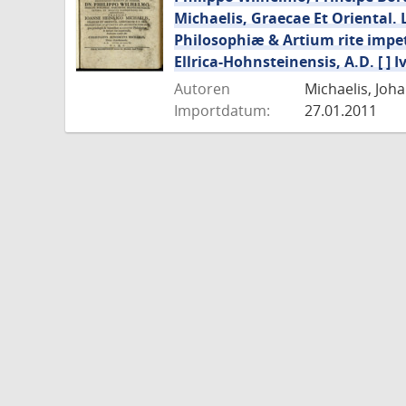
Michaelis, Graecae Et Oriental. 
Philosophiæ & Artium rite impet
Ellrica-Hohnsteinensis, A.D. [ ] Ivn
Autoren
Michaelis, Joha
Importdatum:
27.01.2011