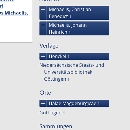
ri
remove
Michaelis, Christian
s Michaelis,
Benedict
1
remove
Michaelis, Johann
Heinrich
1
Verlage
remove
Henckel
1
Niedersächsische Staats- und
Universitätsbibliothek
Göttingen
1
Orte
remove
Halae Magdeburgicae
1
Göttingen
1
Sammlungen