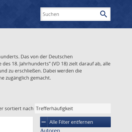
search
Suchen
rhunderts. Das von der Deutschen
s 18. Jahrhunderts” (VD 18) zielt darauf ab, alle
und zu erschließen. Dabei werden die
ine zugänglich gemacht.
er
sortiert nach
remove
Alle Filter entfernen
Autoren