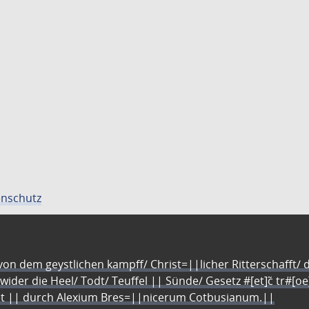
nschutz
n dem geystlichen kampff/ Christ=||licher Ritterschafft/ da
 wider die Heel/ Todt/ Teuffel || Sünde/ Gesetz #[et]c̃ tr#[o
let || durch Alexium Bres=||nicerum Cotbusianum.||