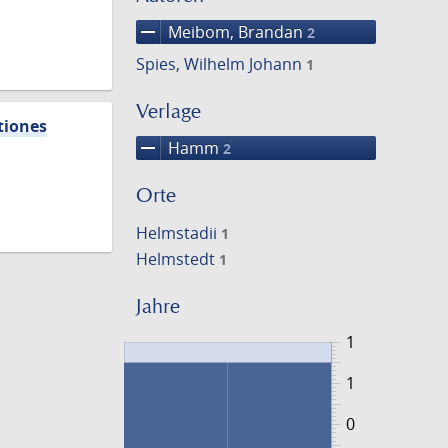
remove
Meibom, Brandan
2
Spies, Wilhelm Johann
1
Verlage
tiones
remove
Hamm
2
Orte
Helmstadii
1
Helmstedt
1
Jahre
1
1
0