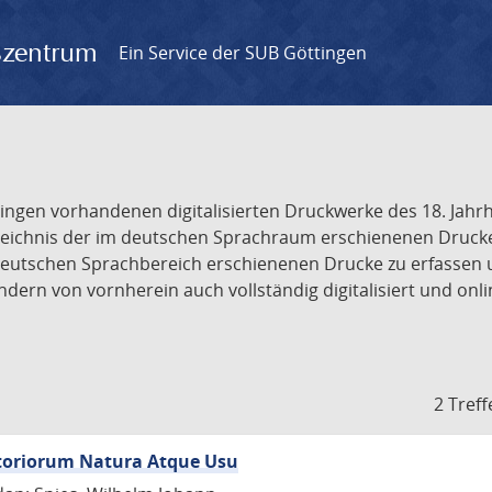
gszentrum
Ein Service der SUB Göttingen
tingen vorhandenen digitalisierten Druckwerke des 18. Jah
ichnis der im deutschen Sprachraum erschienenen Drucke de
deutschen Sprachbereich erschienenen Drucke zu erfassen 
dern von vornherein auch vollständig digitalisiert und onl
2 Treff
itoriorum Natura Atque Usu