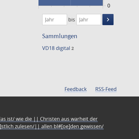
0
1712
1726
keyboard_arrow_right
bis
Suche
einschränke
Sammlungen
VD18 digital
2
Feedback
RSS-Feed
s ist/ wie die || Christen aus warheit der
e]stlich zulesen/|| allen bl#[oe]den gewissen/