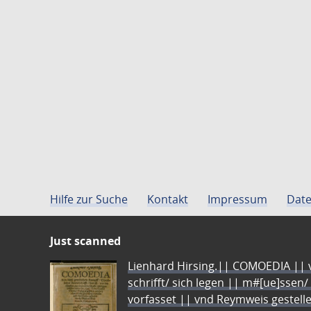
Hilfe zur Suche
Kontakt
Impressum
Date
Just scanned
Lienhard Hirsing.|| COMOEDIA || vo
schrifft/ sich legen || m#[ue]ssen/
vorfasset || vnd Reymweis gestel