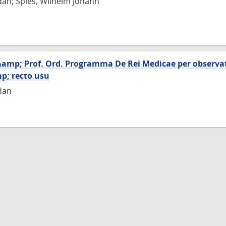
an; Spies, Wilhelm Johann
&amp; Prof. Ord. Programma De Rei Medicae per observa
p; recto usu
dan