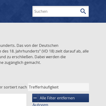
search
Suchen
rhunderts. Das von der Deutschen
s 18. Jahrhunderts” (VD 18) zielt darauf ab, alle
und zu erschließen. Dabei werden die
ine zugänglich gemacht.
er
sortiert nach
remove
Alle Filter entfernen
Autoren