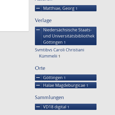
remove
Matthiae, Georg
1
Verlage
remove
Niedersächsische Staats-
und Universitätsbibliothek
Göttingen
1
Svmtibvs Caroli Christiani
Kümmelii
1
Orte
remove
Göttingen
1
remove
Halae Magdeburgicae
1
Sammlungen
remove
VD18 digital
1