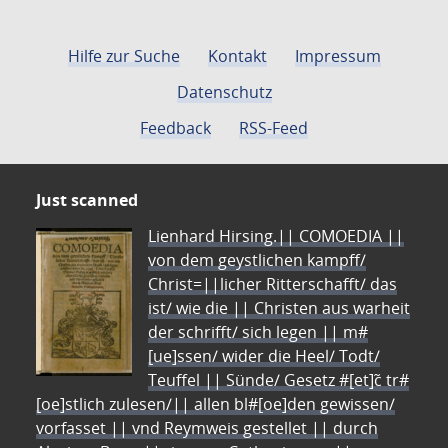
Hilfe zur Suche
Kontakt
Impressum
Datenschutz
Feedback
RSS-Feed
Just scanned
Lienhard Hirsing.|| COMOEDIA ||
von dem geystlichen kampff/
Christ=||licher Ritterschafft/ das
ist/ wie die || Christen aus warheit
der schrifft/ sich legen || m#
[ue]ssen/ wider die Heel/ Todt/
Teuffel || Sünde/ Gesetz #[et]c̃ tr#
[oe]stlich zulesen/|| allen bl#[oe]den gewissen/
vorfasset || vnd Reymweis gestellet || durch