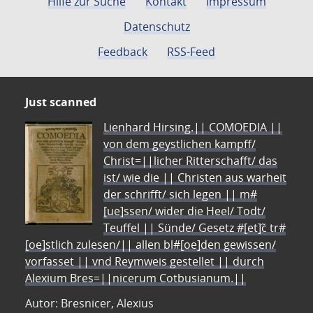
Hilfe zur Suche
Kontakt
Impressum
Datenschutz
Feedback
RSS-Feed
Just scanned
Lienhard Hirsing.|| COMOEDIA ||
von dem geystlichen kampff/
Christ=||licher Ritterschafft/ das
ist/ wie die || Christen aus warheit
der schrifft/ sich legen || m#
[ue]ssen/ wider die Heel/ Todt/
Teuffel || Sünde/ Gesetz #[et]c̃ tr#
[oe]stlich zulesen/|| allen bl#[oe]den gewissen/
vorfasset || vnd Reymweis gestellet || durch
Alexium Bres=||nicerum Cotbusianum.||
Autor: Bresnicer, Alexius