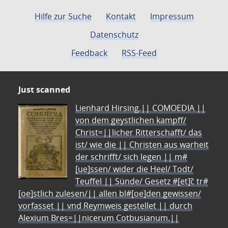
Hilfe zur Suche
Kontakt
Impressum
Datenschutz
Feedback
RSS-Feed
Just scanned
Lienhard Hirsing.|| COMOEDIA ||
von dem geystlichen kampff/
Christ=||licher Ritterschafft/ das
ist/ wie die || Christen aus warheit
der schrifft/ sich legen || m#
[ue]ssen/ wider die Heel/ Todt/
Teuffel || Sünde/ Gesetz #[et]c̃ tr#
[oe]stlich zulesen/|| allen bl#[oe]den gewissen/
vorfasset || vnd Reymweis gestellet || durch
Alexium Bres=||nicerum Cotbusianum.||