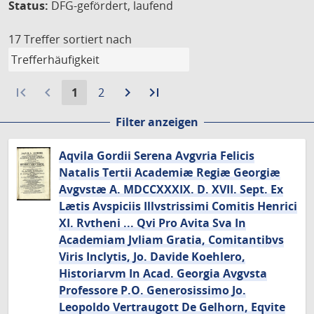
Status:
DFG-gefördert, laufend
17 Treffer
sortiert nach
first_page
navigate_before
Aktuelle
Gehe
navigate_next
Zur
last_page
Zur
1
2
Seite:
zu
nächsten
letzten
Filter anzeigen
Seite
Seite
Seite
Aqvila Gordii Serena Avgvria Felicis
Natalis Tertii Academiæ Regiæ Georgiæ
Avgvstæ A. MDCCXXXIX. D. XVII. Sept. Ex
Lætis Avspiciis Illvstrissimi Comitis Henrici
XI. Rvtheni ... Qvi Pro Avita Sva In
Academiam Jvliam Gratia, Comitantibvs
Viris Inclytis, Jo. Davide Koehlero,
Historiarvm In Acad. Georgia Avgvsta
Professore P.O. Generosissimo Jo.
Leopoldo Vertraugott De Gelhorn, Eqvite