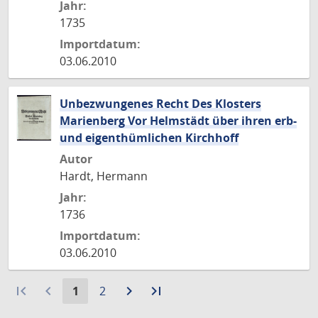
Jahr:
1735
Importdatum:
03.06.2010
Unbezwungenes Recht Des Klosters
Marienberg Vor Helmstädt über ihren erb-
und eigenthümlichen Kirchhoff
Autor
Hardt, Hermann
Jahr:
1736
Importdatum:
03.06.2010
first_page
navigate_before
Aktuelle
Gehe
navigate_next
Zur
last_page
Zur
1
2
Seite:
zu
nächsten
letzten