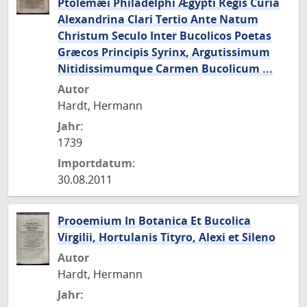
Ptolemæi Philadelphi Ægypti Regis Curia
Alexandrina Clari Tertio Ante Natum
Christum Seculo Inter Bucolicos Poetas
Græcos Principis Syrinx, Argutissimum
Nitidissimumque Carmen Bucolicum ...
Autor
Hardt, Hermann
Jahr:
1739
Importdatum:
30.08.2011
Prooemium In Botanica Et Bucolica
Virgilii, Hortulanis Tityro, Alexi et Sileno
Autor
Hardt, Hermann
Jahr: