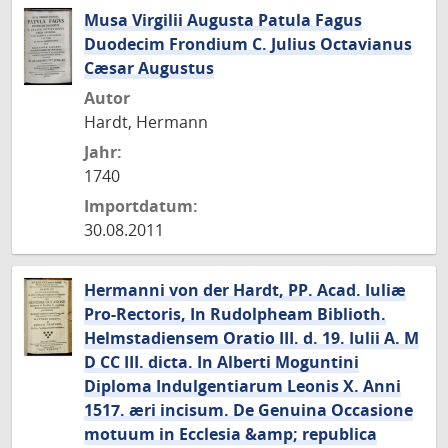
Musa Virgilii Augusta Patula Fagus
Duodecim Frondium C. Julius Octavianus
Cæsar Augustus
Autor
Hardt, Hermann
Jahr:
1740
Importdatum:
30.08.2011
Hermanni von der Hardt, PP. Acad. Iuliæ
Pro-Rectoris, In Rudolpheam Biblioth.
Helmstadiensem Oratio III. d. 19. Iulii A. M
D CC III. dicta. In Alberti Moguntini
Diploma Indulgentiarum Leonis X. Anni
1517. æri incisum. De Genuina Occasione
motuum in Ecclesia &amp; republica