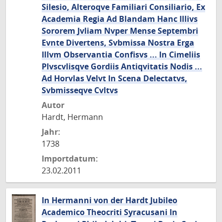
Silesio, Alteroqve Familiari Consiliario, Ex
Academia Regia Ad Blandam Hanc Illivs
Sororem Jvliam Nvper Mense Septembri
Evnte Divertens, Svbmissa Nostra Erga
Illvm Observantia Confisvs ... In Cimeliis
Plvscvlisqve Gordiis Antiqvitatis Nodis ...
Ad Horvlas Velvt In Scena Delectatvs,
Svbmisseqve Cvltvs
Autor
Hardt, Hermann
Jahr:
1738
Importdatum:
23.02.2011
In Hermanni von der Hardt Jubileo
Academico Theocriti Syracusani In