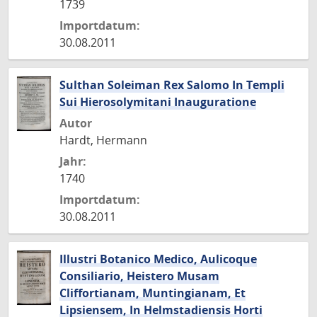
1739
Importdatum:
30.08.2011
Sulthan Soleiman Rex Salomo In Templi
Sui Hierosolymitani Inauguratione
Autor
Hardt, Hermann
Jahr:
1740
Importdatum:
30.08.2011
Illustri Botanico Medico, Aulicoque
Consiliario, Heistero Musam
Cliffortianam, Muntingianam, Et
Lipsiensem, In Helmstadiensis Horti