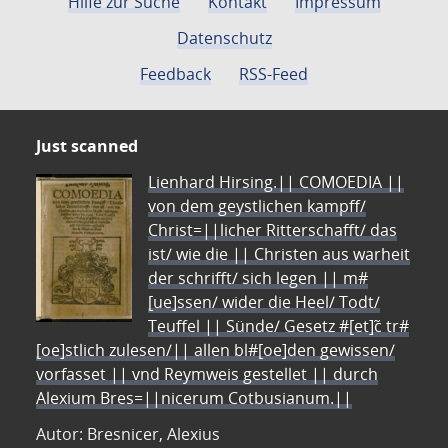
Hilfe zur Suche
Kontakt
Impressum
Datenschutz
Feedback
RSS-Feed
Just scanned
Lienhard Hirsing.|| COMOEDIA ||
von dem geystlichen kampff/
Christ=||licher Ritterschafft/ das
ist/ wie die || Christen aus warheit
der schrifft/ sich legen || m#
[ue]ssen/ wider die Heel/ Todt/
Teuffel || Sünde/ Gesetz #[et]c̃ tr#
[oe]stlich zulesen/|| allen bl#[oe]den gewissen/
vorfasset || vnd Reymweis gestellet || durch
Alexium Bres=||nicerum Cotbusianum.||
Autor: Bresnicer, Alexius