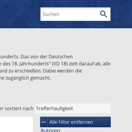
search
Suchen
rhunderts. Das von der Deutschen
s 18. Jahrhunderts” (VD 18) zielt darauf ab, alle
und zu erschließen. Dabei werden die
ine zugänglich gemacht.
er
sortiert nach
remove
Alle Filter entfernen
Autoren