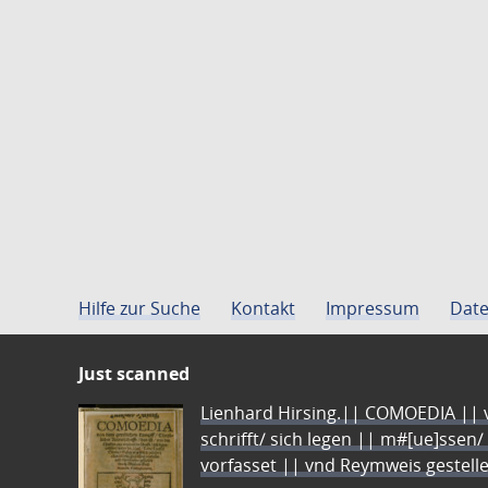
Hilfe zur Suche
Kontakt
Impressum
Date
Just scanned
Lienhard Hirsing.|| COMOEDIA || vo
schrifft/ sich legen || m#[ue]ssen/
vorfasset || vnd Reymweis gestel