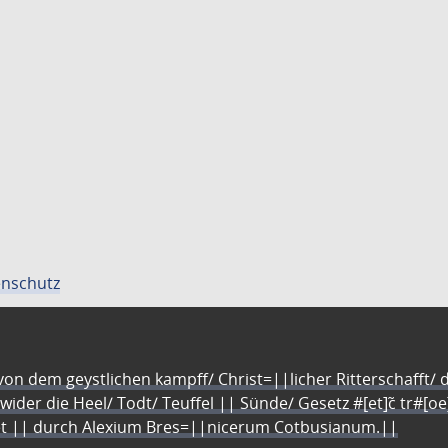
nschutz
n dem geystlichen kampff/ Christ=||licher Ritterschafft/ da
 wider die Heel/ Todt/ Teuffel || Sünde/ Gesetz #[et]c̃ tr#[o
let || durch Alexium Bres=||nicerum Cotbusianum.||