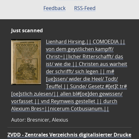
Feedback
RSS-Feed
Just scanned
Lienhard Hirsing.|| COMOEDIA ||
von dem geystlichen kampff/
Christ=||licher Ritterschafft/ das
ist/ wie die || Christen aus warheit
der schrifft/ sich legen || m#
[ue]ssen/ wider die Heel/ Todt/
Teuffel || Sünde/ Gesetz #[et]c̃ tr#
[oe]stlich zulesen/|| allen bl#[oe]den gewissen/
vorfasset || vnd Reymweis gestellet || durch
Alexium Bres=||nicerum Cotbusianum.||
Autor: Bresnicer, Alexius
ZVDD - Zentrales Verzeichnis digitalisierter Drucke