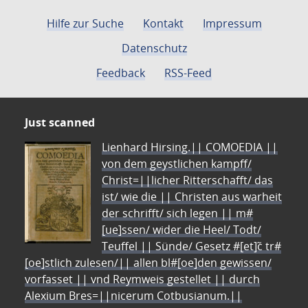
Hilfe zur Suche
Kontakt
Impressum
Datenschutz
Feedback
RSS-Feed
Just scanned
Lienhard Hirsing.|| COMOEDIA ||
von dem geystlichen kampff/
Christ=||licher Ritterschafft/ das
ist/ wie die || Christen aus warheit
der schrifft/ sich legen || m#
[ue]ssen/ wider die Heel/ Todt/
Teuffel || Sünde/ Gesetz #[et]c̃ tr#
[oe]stlich zulesen/|| allen bl#[oe]den gewissen/
vorfasset || vnd Reymweis gestellet || durch
Alexium Bres=||nicerum Cotbusianum.||