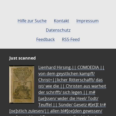
Hilfe zur Suche
Kontakt
Impressum
Datenschutz
Feedback
RSS-Feed
Just scanned
Lienhard Hirsing.|| COMOEDIA ||
von dem geystlichen kampff/
Christ=||licher Ritterschafft/ das
ist/ wie die || Christen aus warheit
der schrifft/ sich legen || m#
[ue]ssen/ wider die Heel/ Todt/
Teuffel || Sünde/ Gesetz #[et]c̃ tr#
[oe]stlich zulesen/|| allen bl#[oe]den gewissen/