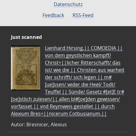
Datenschutz
Feedback
RSS-Feed
Just scanned
Lienhard Hirsing.|| COMOEDIA ||
von dem geystlichen kampff/
Christ=||licher Ritterschafft/ das
ist/ wie die || Christen aus warheit
der schrifft/ sich legen || m#
[ue]ssen/ wider die Heel/ Todt/
Teuffel || Sünde/ Gesetz #[et]c̃ tr#
[oe]stlich zulesen/|| allen bl#[oe]den gewissen/
vorfasset || vnd Reymweis gestellet || durch
Alexium Bres=||nicerum Cotbusianum.||
Autor: Bresnicer, Alexius