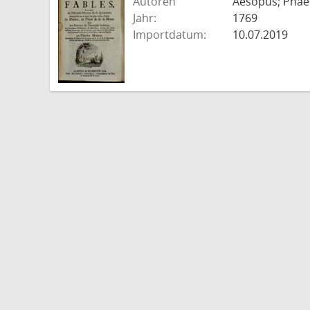
Autoren
Aesopus; Phaed
Jahr:
1769
Importdatum:
10.07.2019