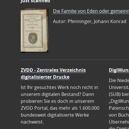
Just scanned
Die Familie von Eden oder gemeinn
Autor: Pfenninger, Johann Konrad
ZVDD - Zentrales Verzeichnis
DigiWun
digitalisierter Drucke
Die Nied
Ist Ihr gesuchtes Werk noch nicht in
Universit
unserem digitalen Bestand? Dann
(SUB) bie
probieren Sie es doch in unserem
„DigiWun
ZVDD Portal, das mehr als 1.600.000
Patenscha
bundesweit digitalisierte Werke
von Büch
nachweist.
Übernehm
die Digit