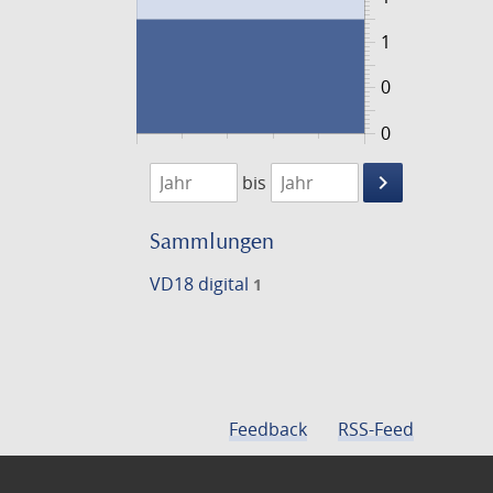
1
0
0
1769
1770
keyboard_arrow_right
bis
Suche
einschränke
Sammlungen
VD18 digital
1
Feedback
RSS-Feed