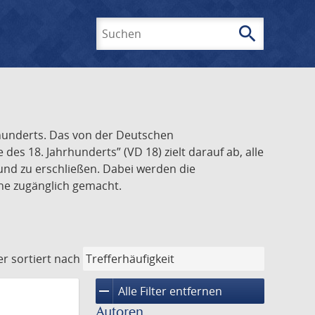
search
Suchen
rhunderts. Das von der Deutschen
s 18. Jahrhunderts” (VD 18) zielt darauf ab, alle
und zu erschließen. Dabei werden die
ine zugänglich gemacht.
er
sortiert nach
remove
Alle Filter entfernen
Autoren