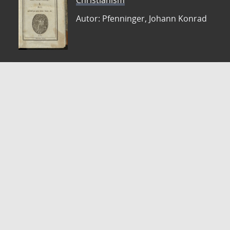
Christianism
Autor: Pfenninger, Johann Konrad
ZVDD - Zentrales Verzeichnis digitalisierter Drucke
Ist Ihr gesuchtes Werk noch nicht in unserem
digitalen Bestand? Dann probieren Sie es doch in
unserem ZVDD Portal, das mehr als 1.600.000
bundesweit digitalisierte Werke nachweist.
DigiWunschbuch
Die Niedersächsische Staats- und
Universitätsbibliothek Göttingen (SUB) bietet mit
dem Service „DigiWunschbuch” die Möglichkeit,
Patenschaften für die Digitalisierung von Büchern zu