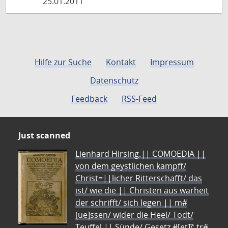
25.01.2011
Hilfe zur Suche
Kontakt
Impressum
Datenschutz
Feedback
RSS-Feed
Just scanned
Lienhard Hirsing.|| COMOEDIA ||
von dem geystlichen kampff/
Christ=||licher Ritterschafft/ das
ist/ wie die || Christen aus warheit
der schrifft/ sich legen || m#
[ue]ssen/ wider die Heel/ Todt/
Teuffel || Sünde/ Gesetz #[et]c̃ tr#