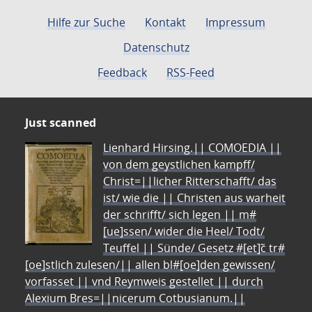
Hilfe zur Suche
Kontakt
Impressum
Datenschutz
Feedback
RSS-Feed
Just scanned
Lienhard Hirsing.|| COMOEDIA ||
von dem geystlichen kampff/
Christ=||licher Ritterschafft/ das
ist/ wie die || Christen aus warheit
der schrifft/ sich legen || m#
[ue]ssen/ wider die Heel/ Todt/
Teuffel || Sünde/ Gesetz #[et]c̃ tr#
[oe]stlich zulesen/|| allen bl#[oe]den gewissen/
vorfasset || vnd Reymweis gestellet || durch
Alexium Bres=||nicerum Cotbusianum.||