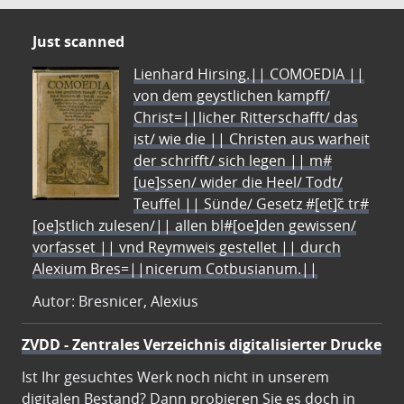
Just scanned
Lienhard Hirsing.|| COMOEDIA ||
von dem geystlichen kampff/
Christ=||licher Ritterschafft/ das
ist/ wie die || Christen aus warheit
der schrifft/ sich legen || m#
[ue]ssen/ wider die Heel/ Todt/
Teuffel || Sünde/ Gesetz #[et]c̃ tr#
[oe]stlich zulesen/|| allen bl#[oe]den gewissen/
vorfasset || vnd Reymweis gestellet || durch
Alexium Bres=||nicerum Cotbusianum.||
Autor: Bresnicer, Alexius
ZVDD - Zentrales Verzeichnis digitalisierter Drucke
Ist Ihr gesuchtes Werk noch nicht in unserem
digitalen Bestand? Dann probieren Sie es doch in