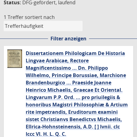
Status:
DFG-gefördert, laufend
1 Treffer
sortiert nach
Filter anzeigen
Dissertationem Philologicam De Historia
Lingvae Arabicae, Rectore
Magnificentissimo ... Dn. Philippo
Wilhelmo, Principe Borussiae, Marchione
Brandenburgico ... Praeside Joanne
Heinrico Michaelis, Graecae Et Oriental.
Lingvarum P.P. Ord. ... pro priuilegiis &
honoribus Magistri Philosophiæ & Artium
rite impetrandis, Eruditorum examini
sistet Christianvs Benedictvs Michaelis,
Ellrica-Hohnsteinensis, A.D. [ ] Ivnii. cIc
Iccc VI. H. L. Q. C.