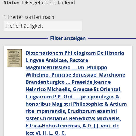
Status:
DFG-gefördert, laufend
1 Treffer
sortiert nach
Filter anzeigen
Dissertationem Philologicam De Historia
Lingvae Arabicae, Rectore
Magnificentissimo ... Dn. Philippo
Wilhelmo, Principe Borussiae, Marchione
Brandenburgico ... Praeside Joanne
Heinrico Michaelis, Graecae Et Oriental.
Lingvarum P.P. Ord. ... pro priuilegiis &
honoribus Magistri Philosophiæ & Artium
rite impetrandis, Eruditorum examini
sistet Christianvs Benedictvs Michaelis,
Ellrica-Hohnsteinensis, A.D. [ ] Ivnii. cIc
Iccc VI. H. L. Q. C.