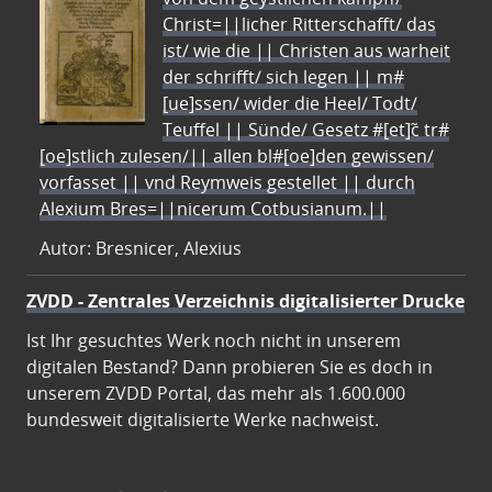
Christ=||licher Ritterschafft/ das
ist/ wie die || Christen aus warheit
der schrifft/ sich legen || m#
[ue]ssen/ wider die Heel/ Todt/
Teuffel || Sünde/ Gesetz #[et]c̃ tr#
[oe]stlich zulesen/|| allen bl#[oe]den gewissen/
vorfasset || vnd Reymweis gestellet || durch
Alexium Bres=||nicerum Cotbusianum.||
Autor: Bresnicer, Alexius
ZVDD - Zentrales Verzeichnis digitalisierter Drucke
Ist Ihr gesuchtes Werk noch nicht in unserem
digitalen Bestand? Dann probieren Sie es doch in
unserem ZVDD Portal, das mehr als 1.600.000
bundesweit digitalisierte Werke nachweist.