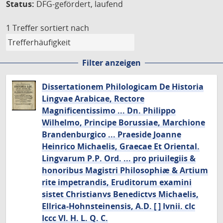
Status:
DFG-gefördert, laufend
1 Treffer
sortiert nach
Filter anzeigen
Dissertationem Philologicam De Historia
Lingvae Arabicae, Rectore
Magnificentissimo ... Dn. Philippo
Wilhelmo, Principe Borussiae, Marchione
Brandenburgico ... Praeside Joanne
Heinrico Michaelis, Graecae Et Oriental.
Lingvarum P.P. Ord. ... pro priuilegiis &
honoribus Magistri Philosophiæ & Artium
rite impetrandis, Eruditorum examini
sistet Christianvs Benedictvs Michaelis,
Ellrica-Hohnsteinensis, A.D. [ ] Ivnii. cIc
Iccc VI. H. L. Q. C.