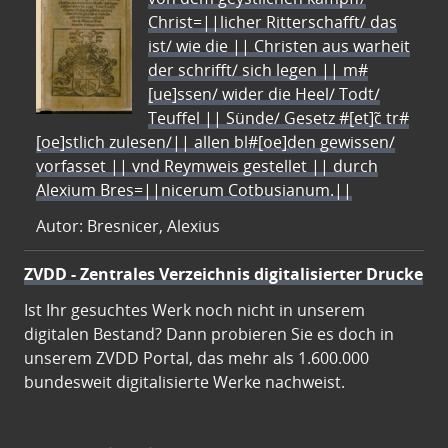
Christ=||licher Ritterschafft/ das
ist/ wie die || Christen aus warheit
der schrifft/ sich legen || m#
[ue]ssen/ wider die Heel/ Todt/
Teuffel || Sünde/ Gesetz #[et]c̃ tr#
[oe]stlich zulesen/|| allen bl#[oe]den gewissen/
vorfasset || vnd Reymweis gestellet || durch
Alexium Bres=||nicerum Cotbusianum.||
Autor: Bresnicer, Alexius
ZVDD - Zentrales Verzeichnis digitalisierter Drucke
Ist Ihr gesuchtes Werk noch nicht in unserem
digitalen Bestand? Dann probieren Sie es doch in
unserem ZVDD Portal, das mehr als 1.600.000
bundesweit digitalisierte Werke nachweist.