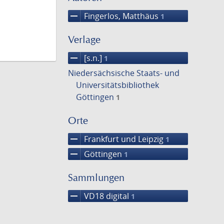
remove
Fingerlos, Matthäus
1
Verlage
remove
[s.n.]
1
Niedersächsische Staats- und
Universitätsbibliothek
Göttingen
1
Orte
remove
Frankfurt und Leipzig
1
remove
Göttingen
1
Sammlungen
remove
VD18 digital
1