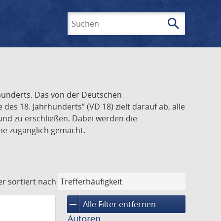
search
Suchen
rhunderts. Das von der Deutschen
s 18. Jahrhunderts” (VD 18) zielt darauf ab, alle
und zu erschließen. Dabei werden die
ine zugänglich gemacht.
er
sortiert nach
remove
Alle Filter entfernen
Autoren