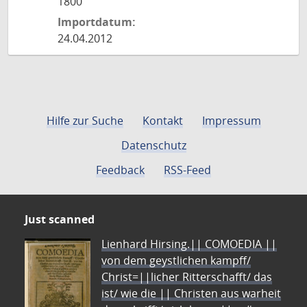
1800
Importdatum:
24.04.2012
Hilfe zur Suche
Kontakt
Impressum
Datenschutz
Feedback
RSS-Feed
Just scanned
Lienhard Hirsing.|| COMOEDIA ||
von dem geystlichen kampff/
Christ=||licher Ritterschafft/ das
ist/ wie die || Christen aus warheit