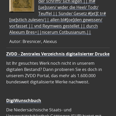
der schrifft/ sich legen || m#
[ue]ssen/ wider die Heel/ Todt/
Teuffel || Sünde/ Gesetz #[et]c̃ tr#
[oe]stlich zulesen/|| allen bl#[oe]den gewissen/
vorfasset || vnd Reymweis gestellet || durch
Alexium Bres=||nicerum Cotbusianum.||
Autor: Bresnicer, Alexius
ZVDD - Zentrales Verzeichnis digitalisierter Drucke
Ist Ihr gesuchtes Werk noch nicht in unserem
digitalen Bestand? Dann probieren Sie es doch in
unserem ZVDD Portal, das mehr als 1.600.000
bundesweit digitalisierte Werke nachweist.
DigiWunschbuch
Die Niedersächsische Staats- und