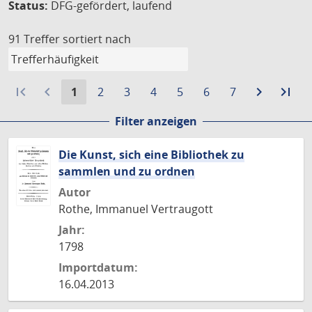
Status:
DFG-gefördert, laufend
91 Treffer
sortiert nach
first_page
navigate_before
Aktuelle
Gehe
Gehe
Gehe
Gehe
Gehe
Gehe
navigate_next
Zur
last_page
Zur
1
2
3
4
5
6
7
Seite:
zu
zu
zu
zu
zu
zu
nächste
let
Filter anzeigen
Seite
Seite
Seite
Seite
Seite
Seite
Seite
Sei
Die Kunst, sich eine Bibliothek zu
sammlen und zu ordnen
Autor
Rothe, Immanuel Vertraugott
Jahr:
1798
Importdatum:
16.04.2013