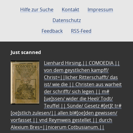
Hilfe zur Suche
Kontakt
Impressum
Datenschutz
Feedback
RSS-Feed
Just scanned
Lienhard Hirsing.|| COMOEDIA ||
von dem geystlichen kampff/
Christ=||licher Ritterschafft/ das
ist/ wie die || Christen aus warheit
der schrifft/ sich legen || m#
[ue]ssen/ wider die Heel/ Todt/
Teuffel || Sünde/ Gesetz #[et]c̃ tr#
[oe]stlich zulesen/|| allen bl#[oe]den gewissen/
vorfasset || vnd Reymweis gestellet || durch
Alexium Bres=||nicerum Cotbusianum.||