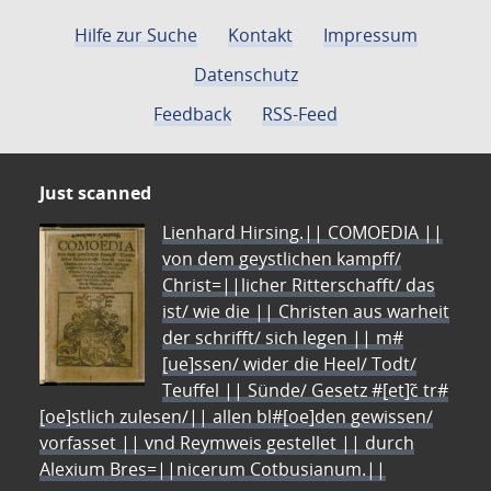
Hilfe zur Suche
Kontakt
Impressum
Datenschutz
Feedback
RSS-Feed
Just scanned
Lienhard Hirsing.|| COMOEDIA ||
von dem geystlichen kampff/
Christ=||licher Ritterschafft/ das
ist/ wie die || Christen aus warheit
der schrifft/ sich legen || m#
[ue]ssen/ wider die Heel/ Todt/
Teuffel || Sünde/ Gesetz #[et]c̃ tr#
[oe]stlich zulesen/|| allen bl#[oe]den gewissen/
vorfasset || vnd Reymweis gestellet || durch
Alexium Bres=||nicerum Cotbusianum.||