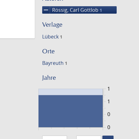
remove
Rössig, Carl Gottlob
1
Verlage
Lübeck
1
Orte
Bayreuth
1
Jahre
1
1
0
0
1779
1780