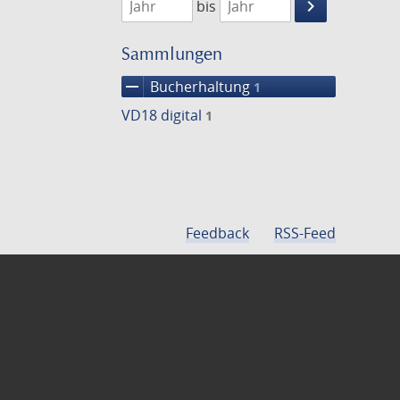
keyboard_arrow_right
bis
Suche
einschränke
Sammlungen
remove
Bucherhaltung
1
VD18 digital
1
Feedback
RSS-Feed