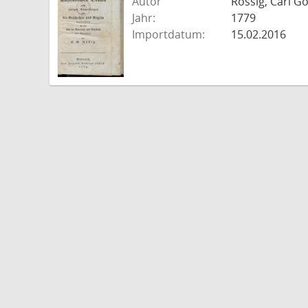
Autor
Rössig, Carl Go
Jahr:
1779
Importdatum:
15.02.2016