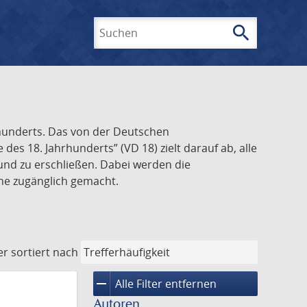
search
Suchen
rhunderts. Das von der Deutschen
s 18. Jahrhunderts” (VD 18) zielt darauf ab, alle
und zu erschließen. Dabei werden die
ine zugänglich gemacht.
er
sortiert nach
remove
Alle Filter entfernen
Autoren