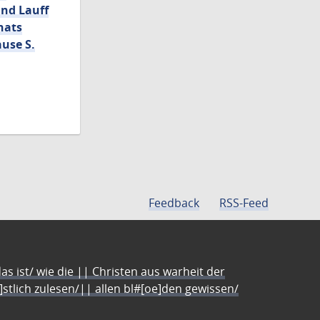
und Lauff
nats
use S.
Feedback
RSS-Feed
s ist/ wie die || Christen aus warheit der
e]stlich zulesen/|| allen bl#[oe]den gewissen/