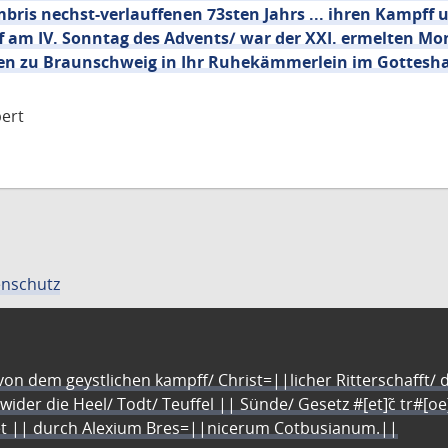
ris nechst-verlauffenen 73sten Jahrs ... ihren Kampff 
ff am IV. Sonntag des Advents/ war der XXI. ermelten Mo
ten zu Braunschweig in Ihr Ruhekämmerlein im Gottesha
ert
nschutz
n dem geystlichen kampff/ Christ=||licher Ritterschafft/ da
 wider die Heel/ Todt/ Teuffel || Sünde/ Gesetz #[et]c̃ tr#[o
let || durch Alexium Bres=||nicerum Cotbusianum.||