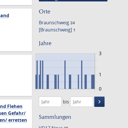
Orte
land
Braunschweig
24
[Braunschweig]
1
Jahre
3
1
0
1648
1701
keyboard_arrow_right
bis
und Flehen
Suche
ssen Gefahr/
einschränke
Sammlungen
en/ erretten