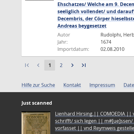
Ehschatzes/ Welche am 9. Decemb
seeliglich vollendet/ und darau
Decembris, der Cörper hieselbs
Andreas beygesetzet
Autor
Rudolphi, Herb
Jahr:
1674
Importdatum:
02.08.2010
first_page
navigate_before
Aktuelle
Gehe
navigate_next
Zur
last_page
Zur
1
2
Seite:
zu
nächsten
letzten
Seite
Seite
Seite
Hilfe zur Suche
Kontakt
Impressum
Date
Just scanned
Lienhard Hirsing.|| COMOEDIA || vo
schrifft/ sich legen || m#[ue]ssen/
vorfasset || vnd Reymweis gestel