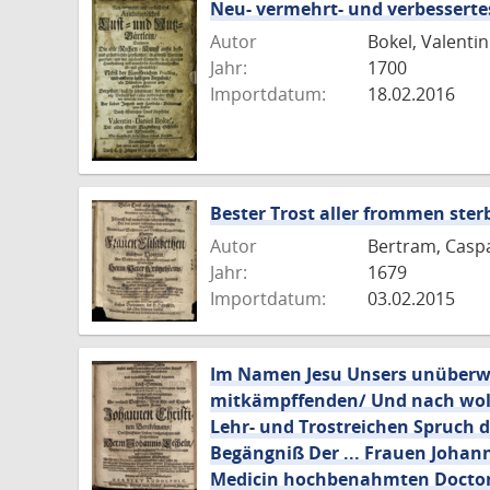
Neu- vermehrt- und verbesserte
Autor
Bokel, Valentin
Jahr:
1700
Importdatum:
18.02.2016
Bester Trost aller frommen ste
Autor
Bertram, Casp
Jahr:
1679
Importdatum:
03.02.2015
Im Namen Jesu Unsers unüberwi
mitkämpffenden/ Und nach wolv
Lehr- und Trostreichen Spruch des
Begängniß Der ... Frauen Johann
Medicin hochbenahmten Doctoris