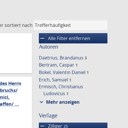
er
sortiert nach
remove
Alle Filter entfernen
Autoren
Daetrius, Brandanus
3
Bertram, Caspar
1
Bokel, Valentin Daniel
1
Erich, Samuel
1
 des Herrn
Ermisch, Christianus
nbruchs/
Ludovicus
1
nici,
expand_more
Mehr anzeigen
ffen/ ...
Verlage
remove
Zilliger
25