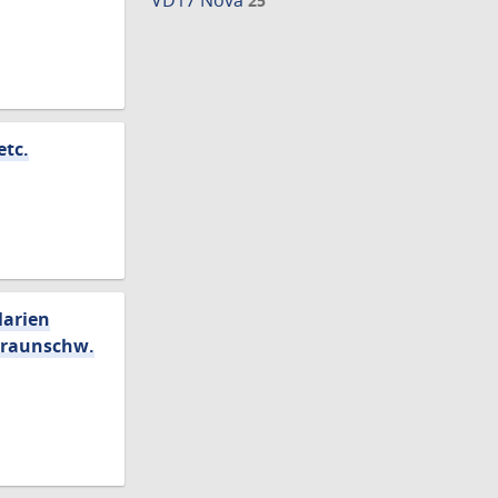
VD17 Nova
25
etc.
Marien
 Braunschw.