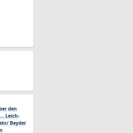
ber den
.. Leich-
eln/ Beyder
en