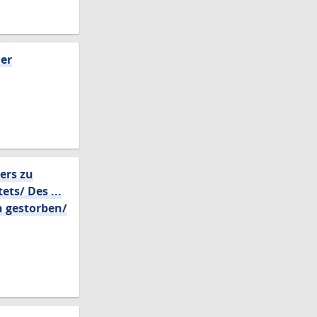
der
ers zu
ts/ Des ...
n gestorben/