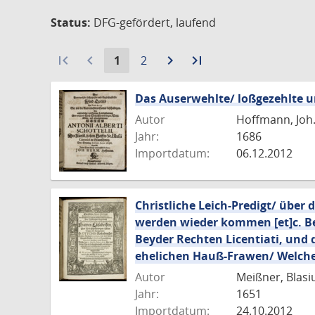
Status:
DFG-gefördert, laufend
first_page
navigate_before
Aktuelle
Gehe
navigate_next
Zur
last_page
Zur
1
2
Seite:
zu
nächsten
letzten
Seite
Seite
Seite
Das Auserwehlte/ loßgezehlte u
Autor
Hoffmann, Joh
Jahr:
1686
Importdatum:
06.12.2012
Christliche Leich-Predigt/ über d
werden wieder kommen [et]c. Bey
Beyder Rechten Licentiati, und d
ehelichen Hauß-Frawen/ Welche de
Autor
Meißner, Blasi
Jahr:
1651
Importdatum:
24.10.2012