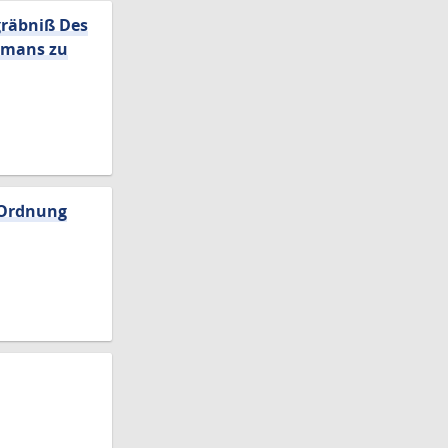
gräbniß Des
ptmans zu
e Ordnung