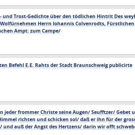
- und Trost-Gedichte über den tödlichen Hintrit Des wey
Wolfürnehmen Herrn Iohannis Colvenrodts, Fürstlichen
schen Ampt: zum Campe/
en Befehl E.E. Rahts der Stadt Braunschweig publicirte
n jeder frommer Christe seine Augen/ Seufftzer/ Gebet 
Himmel richten und schicken sol/ daß er ihn für der gro
/ und auß der Angst des Hertzens/ darin wir offt schweb