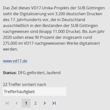
Das Ziel dieses VD17-Unika-Projekts der SUB Göttingen
sieht die Digitalisierung von 3.200 deutschen Drucken
des 17. Jahrhunderts vor, die in Deutschland
ausschließlich in den Beständen der SUB Göttingen
nachgewiesen sind (knapp 11.000 Drucke). Bis zum Jahr
2020 sollen etwa 90 Prozent der insgesamt rund
275.000 im VD17 nachgewiesenen Werke digitalisiert
werden.
www.vd17.de
Status:
DFG-gefördert, laufend
22 Treffer
sortiert nach
first_page
navigate_before
Aktuelle
Gehe
navigate_next
Zur
last_page
Zur
1
2
Seite:
zu
nächsten
letzten