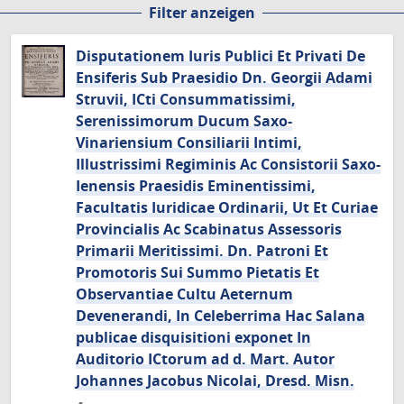
Filter anzeigen
Seite
Seite
Seite
Disputationem Iuris Publici Et Privati De
Ensiferis Sub Praesidio Dn. Georgii Adami
Struvii, ICti Consummatissimi,
Serenissimorum Ducum Saxo-
Vinariensium Consiliarii Intimi,
Illustrissimi Regiminis Ac Consistorii Saxo-
Ienensis Praesidis Eminentissimi,
Facultatis Iuridicae Ordinarii, Ut Et Curiae
Provincialis Ac Scabinatus Assessoris
Primarii Meritissimi. Dn. Patroni Et
Promotoris Sui Summo Pietatis Et
Observantiae Cultu Aeternum
Devenerandi, In Celeberrima Hac Salana
publicae disquisitioni exponet In
Auditorio ICtorum ad d. Mart. Autor
Johannes Jacobus Nicolai, Dresd. Misn.